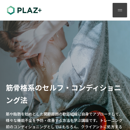
メ
ニ
ュ
ー
筋骨格系のセルフ・コンディショニ
ング法
筋や脂肪を始めとした関節周囲の軟部組織に自身でアプローチして、
様々な機能不全を予防・改善する方法を学ぶ講座です。トレーニング
前のコンディショニングとしてはもちろん、クライアントに処方する