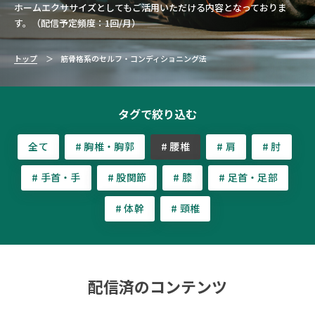
ホームエクササイズとしてもご活用いただける内容となっておりま
す。（配信予定頻度：1回/月）
トップ
筋骨格系のセルフ・コンディショニング法
タグで絞り込む
全て
# 胸椎・胸郭
# 腰椎
# 肩
# 肘
# 手首・手
# 股関節
# 膝
# 足首・足部
# 体幹
# 頸椎
配信済のコンテンツ