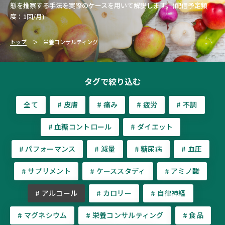
態を推察する手法を実際のケースを用いて解説します。(配信予定頻
度：1回/月)
トップ
栄養コンサルティング
タグで絞り込む
全て
# 皮膚
# 痛み
# 疲労
# 不調
# 血糖コントロール
# ダイエット
# パフォーマンス
# 減量
# 糖尿病
# 血圧
# サプリメント
# ケーススタディ
# アミノ酸
# アルコール
# カロリー
# 自律神経
# マグネシウム
# 栄養コンサルティング
# 食品