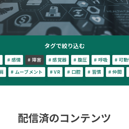
タグで絞り込む
グ
# 感情
# 障害
# 感覚器
# 腹圧
# 呼吸
# 可
 肩
# ムーブメント
# VR
# 口腔
# 習慣
# 仲間
配信済のコンテンツ