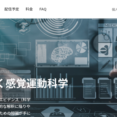
配信予定
料金
FAQ
個
く感覚運動科学
エビデンス（科学
的な解釈に陥りや
ための知識が手に