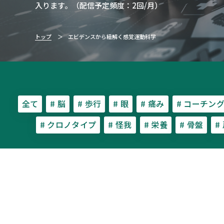
入ります。（配信予定頻度：2回/月）
トップ
エビデンスから紐解く感覚運動科学
全て
# 脳
# 歩行
# 眼
# 痛み
# コーチン
# クロノタイプ
# 怪我
# 栄養
# 骨盤
#