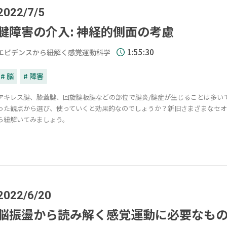
2022/7/5
腱障害の介入: 神経的側面の考慮
1:55:30
エビデンスから紐解く感覚運動科学
# 脳
# 障害
アキレス腱、膝蓋腱、回旋腱板腱などの部位で腱炎/腱症が生じることは多い
った観点から選び、使っていくと効果的なのでしょうか？新旧さまざまなセ
ら紐解いてみましょう。
2022/6/20
脳振盪から読み解く感覚運動に必要なも