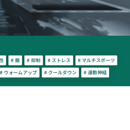
動性
# 腸
# 抑制
# ストレス
# マルチスポーツ
# ウォームアップ
# クールダウン
# 運動神経