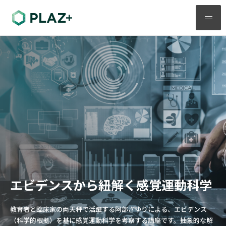
メ
ニ
ュ
ー
エビデンスから紐解く感覚運動科学
教育者と臨床家の両天秤で活躍する阿部さゆりによる、エビデンス
（科学的根拠）を基に感覚運動科学を考察する講座です。抽象的な解