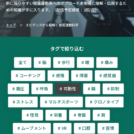
釈に陥りやすい感覚運動系へのアプローチを明確に理解・応用するた
めの知識が手に入ります。（配信予定頻度：2回/月）
トップ
エビデンスから紐解く感覚運動科学
タグで絞り込む
全て
# 脳
# 歩行
# 眼
# 痛み
# コーチング
# 感情
# 障害
# 感覚器
# 腹圧
# 呼吸
# 可動性
# 腸
# 抑制
# ストレス
# マルチスポーツ
# クロノタイプ
# 怪我
# 栄養
# 骨盤
# 肩
# ムーブメント
# VR
# 口腔
# 習慣