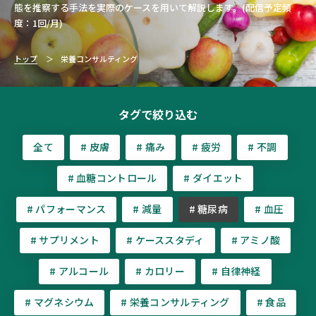
態を推察する手法を実際のケースを用いて解説します。(配信予定頻
度：1回/月)
トップ
栄養コンサルティング
タグで絞り込む
全て
# 皮膚
# 痛み
# 疲労
# 不調
# 血糖コントロール
# ダイエット
# パフォーマンス
# 減量
# 糖尿病
# 血圧
# サプリメント
# ケーススタディ
# アミノ酸
# アルコール
# カロリー
# 自律神経
# マグネシウム
# 栄養コンサルティング
# 食品