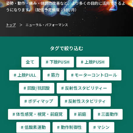
姿勢・動作・痛み・体調の改善など、より多くの目的に活用できるよ
うになります。（配信予定頻度：1回/月）
トップ
ニューラル・パフォーマンス
タグで絞り込む
全て
# 下肢PUSH
# 上肢PUSH
# 上肢PULL
# 筋力
# モーターコントロール
# 回旋/抗回旋
# 反射性スタビリティー
# ボディマップ
# 反射性スタビリティ
# 体性感覚・視覚・前庭覚
# 前庭
# 三面動作
# 低酸素運動
# 動作制御性
# マシン