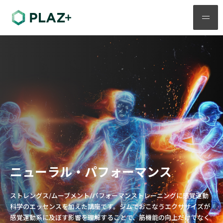
メ
ニ
ュ
ー
ニューラル・パフォーマンス
ストレングス/ムーブメント/パフォーマンストレーニングに感覚運動
科学のエッセンスを加えた講座です。ジムでおこなうエクササイズが
感覚運動系に及ぼす影響を理解することで、筋機能の向上だけでなく