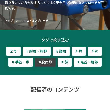
取り除いてから運動することでより安全且つ効果的なアプローチが可
能です。
トップ
マニュアルアプローチ
タグで絞り込む
全て
# 胸椎・胸郭
# 腰椎
# 肩
# 肘
# 手首・手
# 股関節
# 膝
# 足首・足部
配信済のコンテンツ