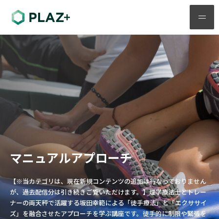
メ
ニ
ュ
ー
マニュアルアプローチ
【※当カテゴリは、現在新規コンテンツの追加は行なっておりません
が、過去配信分は引き続きご覧いただけます。】理学療法士とトレー
ナーの両天秤で活躍する坂田幸範による「徒手療法」と「エクササイ
ズ」を融合させたアプローチを学ぶ講座です。徒手的に制限や緊張を