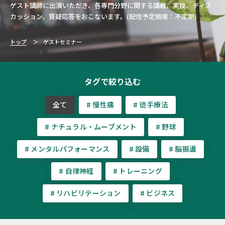
ゲスト講師に出演いただき、各専門分野に関する講義、実技、ディス
カッション、質疑応答をおこないます。(配信予定頻度：不定期)
トップ
ゲストセミナー
タグで絞り込む
全て
# 慢性痛
# 徒手療法
# ナチュラル・ムーブメント
# 野球
# メンタルパフォーマンス
# 設備
# 脳振盪
# 自律神経
# トレーニング
# リハビリテーション
# ビジネス