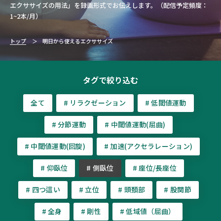
エクササイズの用法」を録画形式でお伝えします。（配信予定頻度：
1~2本/月）
トップ
明日から使えるエクササイズ
タグで絞り込む
全て
# リラクゼーション
# 低閾値運動
# 分節運動
# 中閾値運動(屈曲)
# 中閾値運動(回旋)
# 加速(アクセラレーション)
# 仰臥位
# 側臥位
# 座位/長座位
# 四つ這い
# 立位
# 頭頚部
# 股関節
# 全身
# 剛性
# 低域値（屈曲）