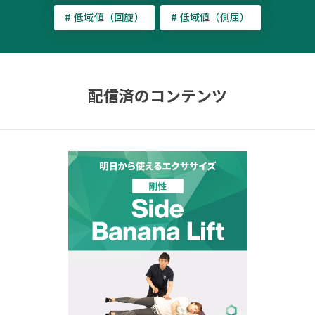
# 低域値（回旋）
# 低域値（側屈）
配信済のコンテンツ