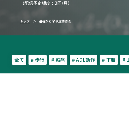
（配信予定頻度：2回/月）
トップ
基礎から学ぶ運動療法
全て
# 歩行
# 疼痛
# ADL動作
# 下肢
#