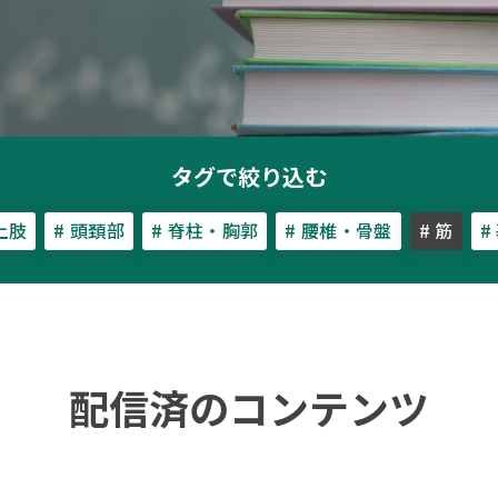
タグで絞り込む
 上肢
# 頭頚部
# 脊柱・胸郭
# 腰椎・骨盤
# 筋
#
配信済のコンテンツ