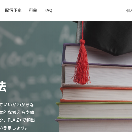
配信予定
料金
FAQ
個
法
ていいかわからな
本的な考え方や効
PLA Z+で頻出
いきましょう。