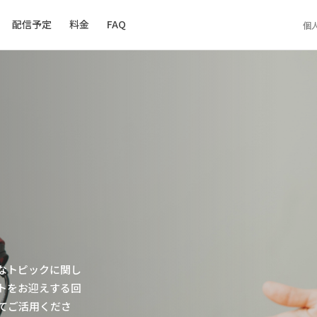
配信予定
料金
FAQ
個
なトピックに関し
トをお迎えする回
てご活用くださ