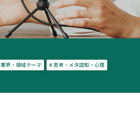
# 業界・領域テーマ
# 思考・メタ認知・心理