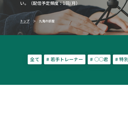
い。（配信予定頻度：1回/月）
トップ
九鬼の部屋
全て
# 若手トレーナー
# ○○君
# 特