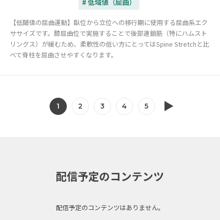
# 低域値（屈曲）
【低閾値の屈曲運動】臥位から立位への移行期に使用する屈曲系エク
ササイズです。膝屈曲位で実施することで後部連鎖筋（特にハムスト
リングス）が緩むため、柔軟性の低い方にとってはSpine Stretchと比
べて脊柱を屈曲させやすくなります。
1
2
3
4
5
配信予定のコンテンツ
配信予定のコンテンツはありません。