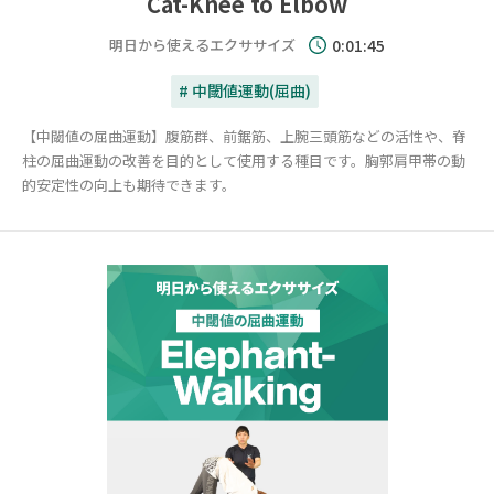
Cat-Knee to Elbow
明日から使えるエクササイズ
0:01:45
# 中閾値運動(屈曲)
【中閾値の屈曲運動】腹筋群、前鋸筋、上腕三頭筋などの活性や、脊
柱の屈曲運動の改善を目的として使用する種目です。胸郭肩甲帯の動
的安定性の向上も期待できます。