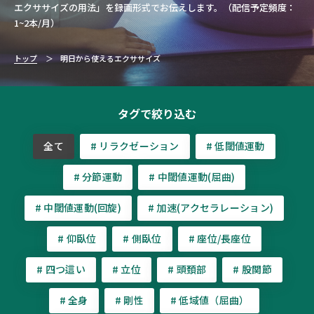
エクササイズの用法」を録画形式でお伝えします。（配信予定頻度：
1~2本/月）
トップ
明日から使えるエクササイズ
タグで絞り込む
全て
# リラクゼーション
# 低閾値運動
# 分節運動
# 中閾値運動(屈曲)
# 中閾値運動(回旋)
# 加速(アクセラレーション)
# 仰臥位
# 側臥位
# 座位/長座位
# 四つ這い
# 立位
# 頭頚部
# 股関節
# 全身
# 剛性
# 低域値（屈曲）